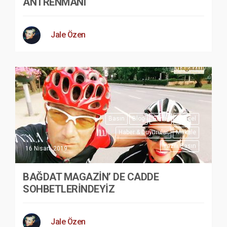
ANTRENMANI
Jale Özen
Basın
Blog
Genel
Güncel
Haber & Duyurular
Makale
Yazılı Basın
16 Nisan, 2019
BAĞDAT MAGAZİN’ DE CADDE
SOHBETLERİNDEYİZ
Jale Özen