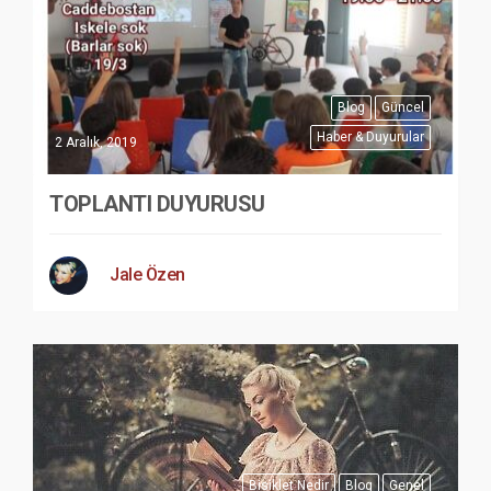
Blog
Güncel
Haber & Duyurular
2 Aralık, 2019
TOPLANTI DUYURUSU
Jale Özen
Bisiklet Nedir
Blog
Genel