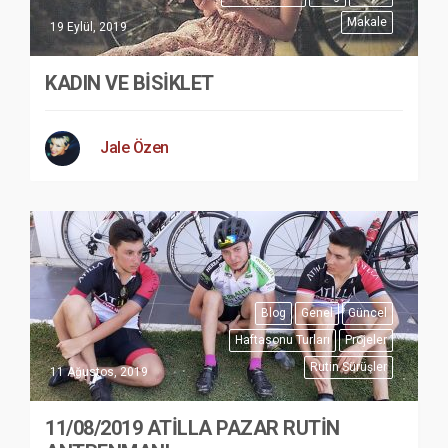
Makale
19 Eylül, 2019
KADIN VE BİSİKLET
Jale Özen
Blog
Genel
Güncel
Haftasonu Turları
Projeler
Rutin Sürüşler
11 Ağustos, 2019
11/08/2019 ATİLLA PAZAR RUTİN