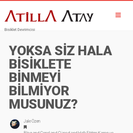
Toggl
naviga
Bisiklet Devrimcisi
YOKSA SİZ HALA
BİSİKLETE
BİNMEYİ
BİLMİYOR
MUSUNUZ?
Jale Özen