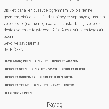
Bisikleti daha ileri düzeyde öğrenmem, yol bisikletine
gecmem, bisiklet kültürü adına birseyler yapmaya çalışmam
ve bisikleti öğretmem için bana en baştan beri güvenerek
destek veren ve teşvik eden Atilla Atay a yürekten teşekkür
ederim.
Sevgi ve saygilarimla.
JALE ÖZEN
BAŞLANGIÇ DERS
BİSİKLET
BİSİKLET AKADEMİ
BİSİKLET DERSİ
BİSİKLET HOCASI
BİSİKLET KURSU
BİSİKLET ÖĞRENMEK
BİSİKLET SÜRÜŞ EĞİTİMİ
BİSİKLET TERAPİ
BİSİKLETLİ HAYAT
EĞİTİM
İLERİ SEVİYE DERS
Paylaş