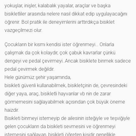
yokuşlar, inişler, kalabalık yayalar, araçlar ve başka
bisikletliler arasında nelere nasıl dikkat edip uygulayacağını
öğrenir. Bol pratik ile deneyimlerini arttırdıkça bisiklet
vazgeçilmezi olur.
Çocukların bir kısmı kendisi ister öğrenmeyi… Onlarla
çalışmak da çok kolaydır, çok çabuk kavrarlar çünkü
dengeyi ve pedal çevirmeyi..Ancak bisiklete binmek sadece
pedal çevirmek değildir.
Hele günümüz şehir yaşamında,
bisikleti güvenli kullanabilmek, bisikletçinin de, çevresindeki
diğer yaya, araç, bisikletli hayvanlar vb nin de zarar
görmemesini sağlayabilmek açısından çok büyük öneme
haizdir.
Bisikleti binmeyi istemeyip de ailesinin isteğiyle ve teşviğiyle
gelen çocukların da bisikleti sevmesini ve öğrenmeyi
istemesini sağlayan, bisikleti öğreten kişidir genellikle.