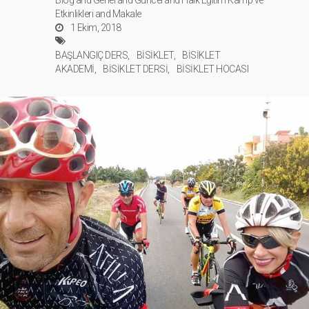
Blog
and
Genel
and
Güncel
and
Halk Eğitim Kamp ve
Etkinlikleri
and
Makale
1 Ekim, 2018
BAŞLANGIÇ DERS
BİSİKLET
BİSİKLET
AKADEMİ
BİSİKLET DERSİ
BİSİKLET HOCASI