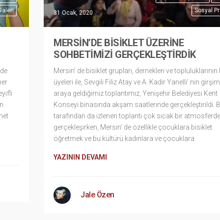
Galeri
Sosyal Pr
31 Ocak, 2020
MERSİN’DE BİSİKLET ÜZERİNE
SOHBETİMİZİ GERÇEKLEŞTİRDİK
nde
Mersin’ de bisiklet grupları, dernekleri ve topluluklarının 
her
üyeleri ile, Sevgili Filiz Atay ve A. Kadir Yanelli’ nin girşimi
yifli
araya geldiğimiz toplantımız, Yenişehir Belediyesi Kent
in
Konseyi binasında akşam saatlerinde gerçekleştirildi. 
met
tarafından da izlenen toplantı çok sıcak bir atmosferd
gerçekleşirken, Mersin’ de özellikle çocuklara bisiklet
öğretmek ve bu kültürü kadınlara ve çocuklara
YAZININ DEVAMI
Jale Özen