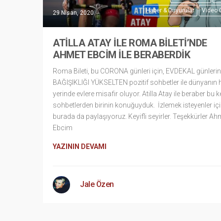
Haber & Duyurular
Video 
29 Nisan, 2020
ATİLLA ATAY İLE ROMA BİLETİ’NDE
AHMET EBCİM İLE BERABERDİK
Roma Bileti, bu CORONA günleri için, EVDEKAL günleri
BAĞIŞIKLIĞI YÜKSELTEN pozitif sohbetler ile dünyanın 
yerinde evlere misafir oluyor. Atilla Atay ile beraber bu ke
sohbetlerden birinin konuğuyduk. İzlemek isteyenler iç
burada da paylaşıyoruz. Keyifli seyirler. Teşekkürler Ah
Ebcim
YAZININ DEVAMI
Jale Özen