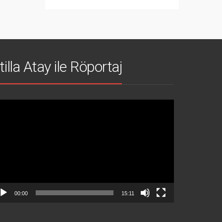
tilla Atay ile Röportaj
deo
natıcı
00:00
15:11