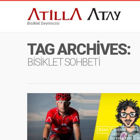
Bisiklet Devrimcisi
TAG ARCHIVES:
BİSİKLET SOHBETİ
Basın
Bisiklet Nedir
Görsel Basın
G