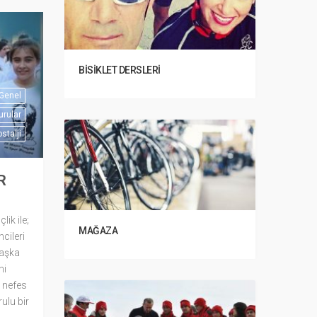
BISIKLET DERSLERI
Genel
urular
stalji
R
lik ile;
MAĞAZA
ileri
başka
ni
, nefes
rulu bir