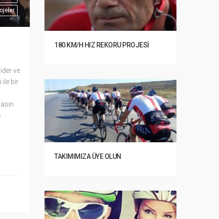
ojeler
180 KM/H HIZ REKORU PROJESI
lider ve
 ile bir
Basın
e
TAKIMIMIZA ÜYE OLUN