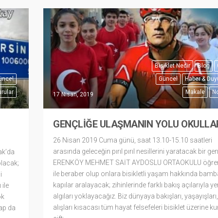
Bisiklet Nedir
Blog
üncel
Güncel
Haber & Duy
rular
Makale
No
17 Nisan, 2019
GENÇLİĞE ULAŞMANIN YOLU OKULLA
26 Nisan 2019 Cuma günü, saat 13.10-15.10 saatleri
arasında geleceğin pırıl pırıl nesillerini yaratacak bir genç
ak’da
ERENKÖY MEHMET SAİT AYDOSLU ORTAOKULU öğrenc
olacak;
ile beraber olup onlara bisikletli yaşam hakkında bam
i
kapılar aralayacak; zihinlerinde farklı bakış açılarıyla ye
ile
algıları yoklayacağız. Biz dünyaya bakışları, yaşayışları
ok
alışları kısacası tüm hayat felsefeleri bisiklet üzerine ku
vap da