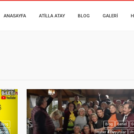
ANASAYFA
ATILLA ATAY
BLOG
GALERI
H
Blog
Blog
Genel
G
üncel
Haber & Duyurular
Pr