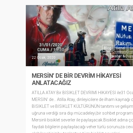
Blog
Genel
G
Haber & Duyu
22 Ocak, 2020
MERSİN’ DE BİR DEVRİM HİKAYESİ
ANLATACAĞIZ
ATİLLA ATAY Bir BİSİKLET DEVRİMİ HİKAYESİ ile31 Oc
MERSİN’ de… Atilla Atay, dinleyicilere de ilham kaynağı 
BİSİKLET ve BİSİKLET KÜLTÜRÜNÜN tanıtımı ve gelişim
uğruna verdiği sıra dışı mücadeleyi,bir sohbet programı 
Mersinli bisiklet severler ile paylaşacak.Bisiklet adına ç
faydalı bilgilerin paylaşılacağı veher türlü sorunuza ce