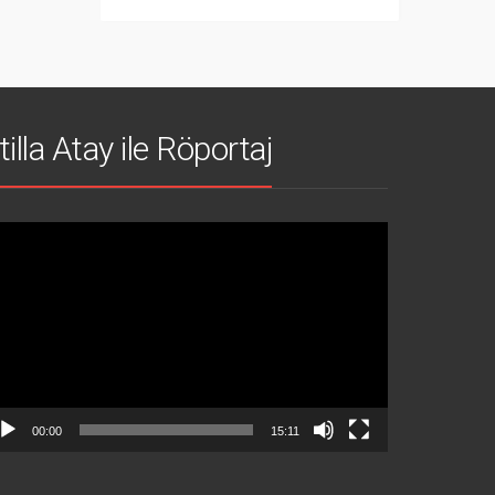
tilla Atay ile Röportaj
deo
natıcı
00:00
15:11