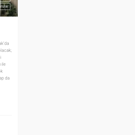
rular
ak’da
olacak;
i
ile
ok
vap da