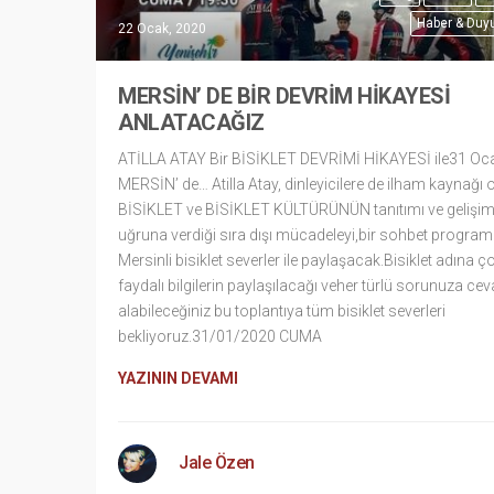
Haber & Duyu
22 Ocak, 2020
MERSİN’ DE BİR DEVRİM HİKAYESİ
ANLATACAĞIZ
ATİLLA ATAY Bir BİSİKLET DEVRİMİ HİKAYESİ ile31 Oc
MERSİN’ de… Atilla Atay, dinleyicilere de ilham kaynağı 
BİSİKLET ve BİSİKLET KÜLTÜRÜNÜN tanıtımı ve gelişim
uğruna verdiği sıra dışı mücadeleyi,bir sohbet programı 
Mersinli bisiklet severler ile paylaşacak.Bisiklet adına ç
faydalı bilgilerin paylaşılacağı veher türlü sorunuza ce
alabileceğiniz bu toplantıya tüm bisiklet severleri
bekliyoruz.31/01/2020 CUMA
YAZININ DEVAMI
Jale Özen