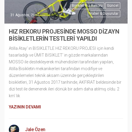
Bisiklet Hız Rekoru
Güncel
Haber & Duyurular
31 Ağustos, 2017
HIZ REKORU PROJESİNDE MOSSO DİZAYN
BİSİKLETLERİN TESTLERİ YAPILDI
Atilla Atay’ ın BİSİKLETLE HIZ REKORU PROJESİ için kendi
tasarladığı ve ÜMİT BİSİKLET’ in gözde markalarından
MOSSO ile destekleyerek mühendisleri tarafından yapılan,
Atilla Bisikletin mekanikerleri tarafından modifiye ve
düzenlemeleri teknik aksam üzerinde gerçekleştirilen
bisikletleri, 31 Ağustos 2017 tarihinde, AKFIRAT beldesinde bir
dizi test ile denenerek ileri dönük bir adım daha atılmış oldu. 2
km’ lik
YAZININ DEVAMI
Jale Özen