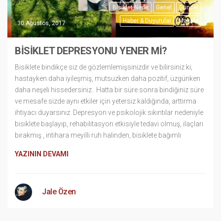
Bisiklet Nedir
Genel
Güncel
Haber & Duyurular
Makale
30 Ağustos, 2017
BİSİKLET DEPRESYONU YENER Mİ?
Bisiklete bindikçe siz de gözlemlemişsinizdir ve bilirsiniz ki;
hastayken daha iyileşmiş, mutsuzken daha pozitif, üzgünken
daha neşeli hissedersiniz.. Hatta bir süre sonra bindiğiniz süre
ve mesafe sizde aynı etkiler için yetersiz kaldığında, arttırma
ihtiyacı duyarsınız. Depresyon ve psikolojik sıkıntılar nedeniyle
bisiklete başlayıp, rehabilitasyon etkisiyle tedavi olmuş, ilaçları
bırakmış , intihara meyilli ruh halinden, bisiklete bağımlı
YAZININ DEVAMI
Jale Özen