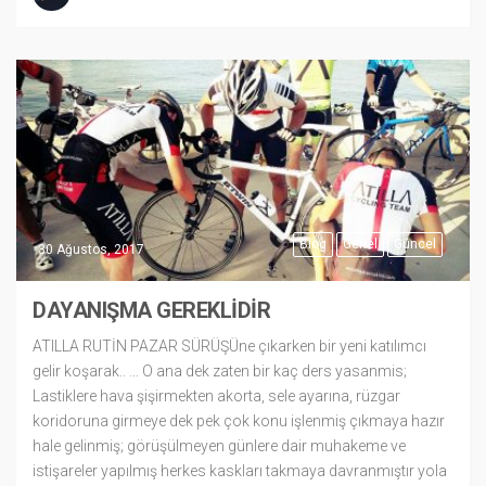
Blog
Genel
Güncel
30 Ağustos, 2017
DAYANIŞMA GEREKLİDİR
ATILLA RUTİN PAZAR SÜRÜŞÜne çıkarken bir yeni katılımcı
gelir koşarak.. … O ana dek zaten bir kaç ders yasanmis;
Lastiklere hava şişirmekten akorta, sele ayarına, rüzgar
koridoruna girmeye dek pek çok konu işlenmiş çıkmaya hazır
hale gelinmiş; görüşülmeyen günlere dair muhakeme ve
istişareler yapılmış herkes kaskları takmaya davranmıştır yola