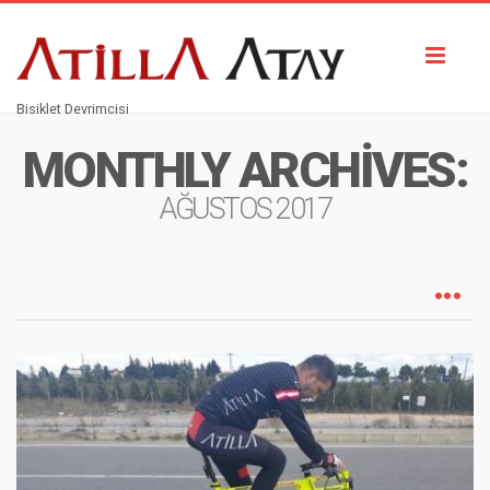
Toggl
naviga
Bisiklet Devrimcisi
MONTHLY ARCHIVES:
AĞUSTOS 2017