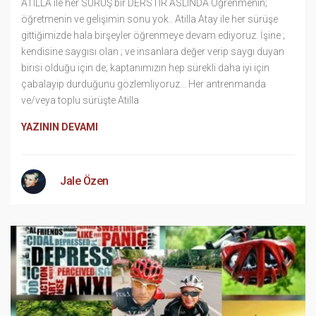
ATILLA ile her SÜRÜŞ bir DERSTIR ASLINDA Öğrenmenin;
öğretmenin ve gelişimin sonu yok.. Atilla Atay ile her sürüşe
gittiğimizde hala birşeyler öğrenmeye devam ediyoruz. İşine ;
kendisine saygısı olan ; ve insanlara değer verip saygı duyan
birisi olduğu için de; kaptanımızın hep sürekli daha iyi için
çabalayip durduğunu gözlemliyoruz… Her antrenmanda
ve/veya toplu sürüşte Atilla
YAZININ DEVAMI
Jale Özen