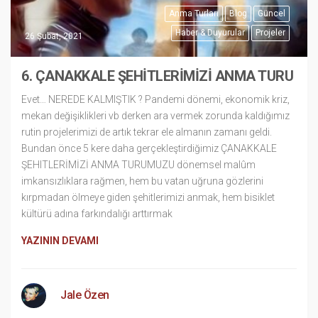
Anma Turları
Blog
Güncel
Haber & Duyurular
Projeler
26 Şubat, 2021
6. ÇANAKKALE ŞEHİTLERİMİZİ ANMA TURU
Evet… NEREDE KALMIŞTIK ? Pandemi dönemi, ekonomik kriz,
mekan değişiklikleri vb derken ara vermek zorunda kaldığımız
rutin projelerimizi de artık tekrar ele almanın zamanı geldi.
Bundan önce 5 kere daha gerçekleştirdiğimiz ÇANAKKALE
ŞEHITLERİMİZİ ANMA TURUMUZU dönemsel malûm
imkansızlıklara rağmen, hem bu vatan uğruna gözlerini
kırpmadan ölmeye giden şehitlerimizi anmak, hem bisiklet
kültürü adına farkındalığı arttırmak
YAZININ DEVAMI
Jale Özen