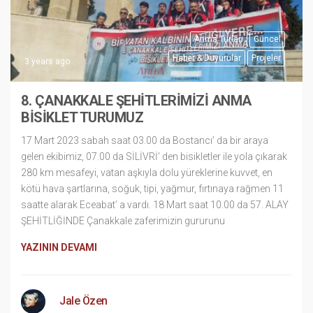
Anma Turları
Güncel
Haber & Duyurular
Projeler
3 years ago
8. ÇANAKKALE ŞEHİTLERİMİZİ ANMA
BİSİKLET TURUMUZ
17 Mart 2023 sabah saat 03.00 da Bostancı’ da bir araya
gelen ekibimiz, 07.00 da SİLİVRİ’ den bisikletler ile yola çıkarak
280 km mesafeyi, vatan aşkıyla dolu yüreklerine kuvvet, en
kötü hava şartlarına, soğuk, tipi, yağmur, fırtınaya rağmen 11
saatte alarak Eceabat’ a vardı. 18 Mart saat 10.00 da 57. ALAY
ŞEHİTLİĞİNDE Çanakkale zaferimizin gururunu
YAZININ DEVAMI
Jale Özen