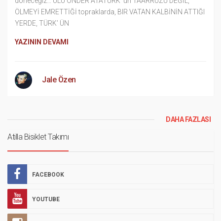
döneceğiz… ULU ÖNDER ATATÜRK’ ün TAARRUZU DEĞİL,
ÖLMEYİ EMRETTİĞİ topraklarda, BIR VATAN KALBİNİN ATTIĞI
YERDE, TÜRK’ ÜN
YAZININ DEVAMI
Jale Özen
DAHA FAZLASI
Atilla Bisiklet Takımı
FACEBOOK
YOUTUBE