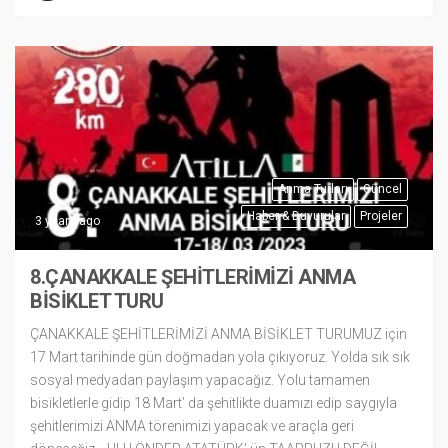
Anma Turları
Güncel
Haber & Duyurular
Projeler
3 years ago
8.ÇANAKKALE ŞEHİTLERİMİZİ ANMA
BİSİKLET TURU
ÇANAKKALE ŞEHİTLERİMİZİ ANMA BİSİKLET TURUMUZ için
17 Mart tarihinde gün doğmadan yola çıkıyoruz. Yolda sık sık
sosyal medyadan paylaşım yapacağız. Yolu tamamen
bisikletlerle gidip 18 Mart’ da şehitlikte duamızı edip saygıyla
şehitlerimizi ANMA törenimizi yapacak ve araçla geri