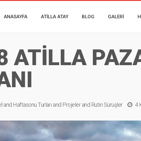
ANASAYFA
ATILLA ATAY
BLOG
GALERI
H
8 ATİLLA PAZ
ANI
l
and
Haftasonu Turları
and
Projeler
and
Rutin Sürüşler
4 