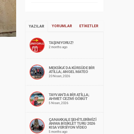
YORUMLAR
ETIKETLER
YAZILAR
TAŞINIYORUZ!
2 months ago
MEKSİKA’ DA KÜRSÜDE BİR
ATİLLA; ANGEL MATEO
20 Nisan, 2026
TAYVAN’DA BİR ATİLLA;
AHMET CEZMİ GÖBÜT
5 Nisan, 2026
ÇANAKKALE ŞEHİTLERİMİZİ
ANMA BİSİKLET TURU 2026
KISA VERSİYON VİDEO
5 months ago