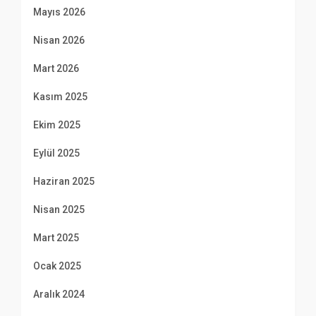
Mayıs 2026
Nisan 2026
Mart 2026
Kasım 2025
Ekim 2025
Eylül 2025
Haziran 2025
Nisan 2025
Mart 2025
Ocak 2025
Aralık 2024