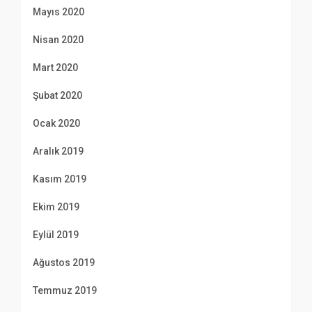
Mayıs 2020
Nisan 2020
Mart 2020
Şubat 2020
Ocak 2020
Aralık 2019
Kasım 2019
Ekim 2019
Eylül 2019
Ağustos 2019
Temmuz 2019