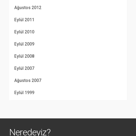
Ağustos 2012
Eylül 2011
Eylül 2010
Eylül 2009
Eylül 2008
Eylül 2007
Ağustos 2007
Eylül 1999
Neredeyiz?