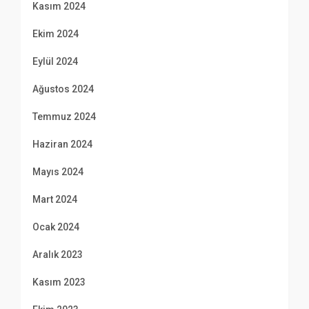
Kasım 2024
Ekim 2024
Eylül 2024
Ağustos 2024
Temmuz 2024
Haziran 2024
Mayıs 2024
Mart 2024
Ocak 2024
Aralık 2023
Kasım 2023