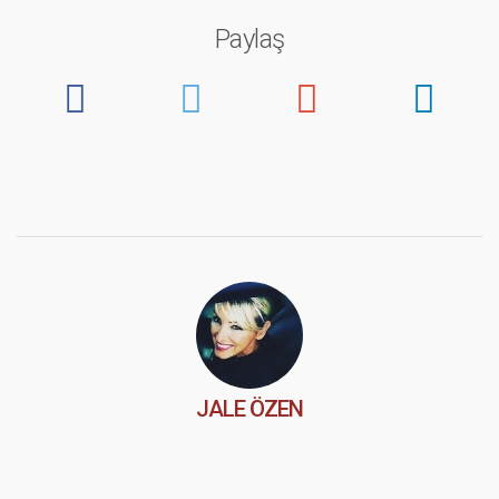
Paylaş
JALE ÖZEN