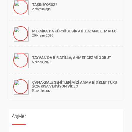
TAŞINIYORUZ!
2 months ago
MEKSİKA’ DA KÜRSÜDE BİR ATİLLA; ANGEL MATEO
20 Nisan, 2026
TAYVAN’DA BİR ATİLLA; AHMET CEZMİ GÖBÜT
5 Nisan, 2026
ÇANAKKALE ŞEHİTLERİMİZİ ANMA BİSİKLET TURU
2026 KISA VERSİYON VİDEO
5 months ago
Arşivler