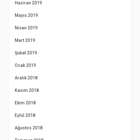
Haziran 2019
Mayıs 2019
Nisan 2019
Mart 2019
Şubat 2019
Ocak 2019
Aralık 2018
Kasım 2018
Ekim 2018
Eylül 2018
Ağustos 2018