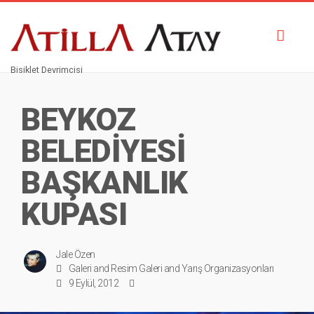
Toggl
navig
Bisiklet Devrimcisi
BEYKOZ
BELEDİYESİ
BAŞKANLIK
KUPASI
Jale Özen
Galeri
and
Resim Galeri
and
Yarış Organizasyonları
9 Eylül, 2012