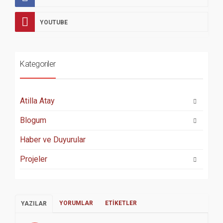
YOUTUBE
Kategoriler
Atilla Atay
Blogum
Haber ve Duyurular
Projeler
YORUMLAR
ETIKETLER
YAZILAR