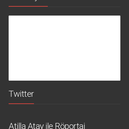
Twitter
Atilla Atay ile Röportaj