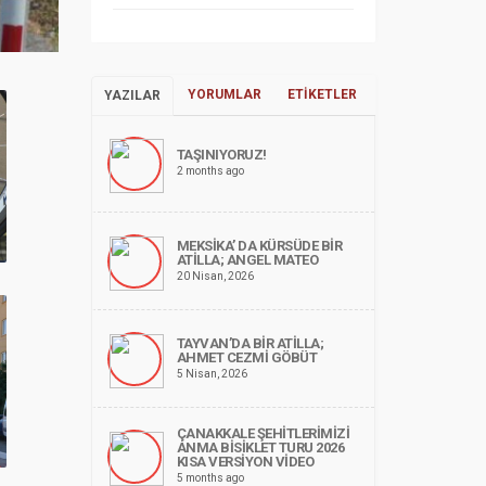
YORUMLAR
ETIKETLER
YAZILAR
TAŞINIYORUZ!
2 months ago
MEKSİKA’ DA KÜRSÜDE BİR
ATİLLA; ANGEL MATEO
20 Nisan, 2026
TAYVAN’DA BİR ATİLLA;
AHMET CEZMİ GÖBÜT
5 Nisan, 2026
ÇANAKKALE ŞEHİTLERİMİZİ
ANMA BİSİKLET TURU 2026
KISA VERSİYON VİDEO
5 months ago