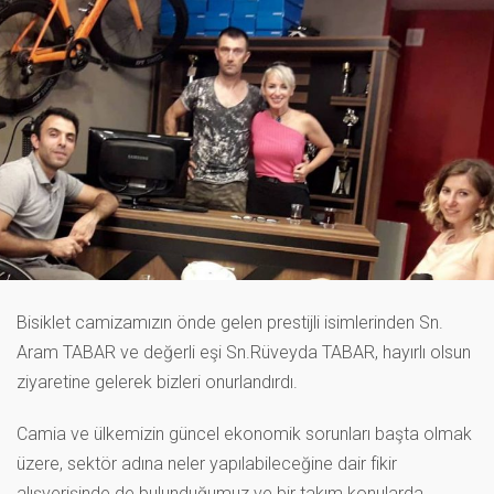
Bisiklet camizamızın önde gelen prestijli isimlerinden Sn.
Aram TABAR ve değerli eşi Sn.Rüveyda TABAR, hayırlı olsun
ziyaretine gelerek bizleri onurlandırdı.
Camia ve ülkemizin güncel ekonomik sorunları başta olmak
üzere, sektör adına neler yapılabileceğine dair fikir
alışverişinde de bulunduğumuz ve bir takım konularda