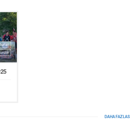
urları
urular
025
DAHA FAZLAS