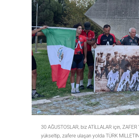
30 AĞUSTOSLAR, biz ATİLLALAR için, ZAFER 
yükseltip, zafere ulaşan yolda TÜRK MİLLETİ