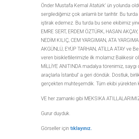
Önder Mustafa Kemal Atatürk’ ün yolunda old
sergilediğimiz çok anlamlı bir tarihtir. Bu 
iştirak edemez. Bu turda bu sene ekibimiz 
EMRE SERT, ERDEM ÖZTÜRK, HASAN AKÇAY,
NEDİM KILIÇ, CEM YARGIMAN, ATA YARGIMA
AKGÜNLÜ, EYÜP TARHAN, ATİLLA ATAY ve Benden
veren bisikletlilerimizle ilk molamız Balıkesir
MİLLİYE ANITINDA madalya törenimiz, saygı dur
araçlarla İstanbul’ a geri döndük. Dostluk, bi
gerçekten muhteşemdik. Tüm ekibi yürekten k
VE her zamanki gibi MEKSIKA ATILLALARIMIZ da
Gurur duyduk.
Görseller için
tıklayınız.