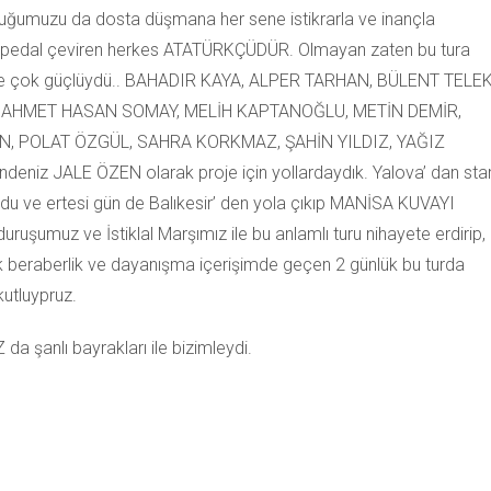
uğumuzu da dosta düşmana her sene istikrarla ve inançla
turda pedal çeviren herkes ATATÜRKÇÜDÜR. Olmayan zaten bu tura
yine çok güçlüydü.. BAHADIR KAYA, ALPER TARHAN, BÜLENT TELEK
 AHMET HASAN SOMAY, MELİH KAPTANOĞLU, METİN DEMİR,
N, POLAT ÖZGÜL, SAHRA KORKMAZ, ŞAHİN YILDIZ, YAĞIZ
iz JALE ÖZEN olarak proje için yollardaydık. Yalova’ dan star
 oldu ve ertesi gün de Balıkesir’ den yola çıkıp MANİSA KUVAYI
uşumuz ve İstiklal Marşımız ile bu anlamlı turu nihayete erdirip,
rlik beraberlik ve dayanışma içerişimde geçen 2 günlük bu turda
utluypruz.
 şanlı bayrakları ile bizimleydi.