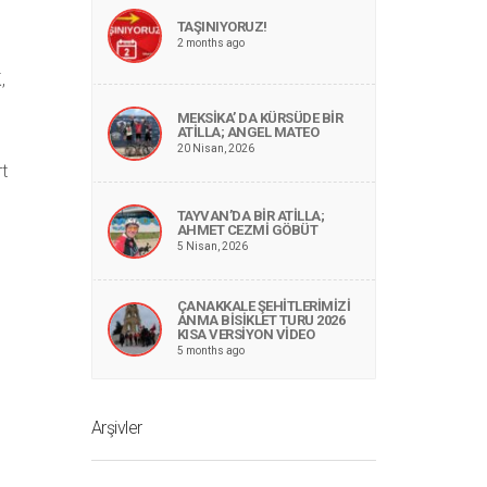
TAŞINIYORUZ!
2 months ago
,
MEKSİKA’ DA KÜRSÜDE BİR
ATİLLA; ANGEL MATEO
20 Nisan, 2026
t
TAYVAN’DA BİR ATİLLA;
AHMET CEZMİ GÖBÜT
5 Nisan, 2026
ÇANAKKALE ŞEHİTLERİMİZİ
ANMA BİSİKLET TURU 2026
KISA VERSİYON VİDEO
5 months ago
Arşivler