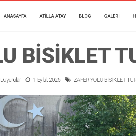
ANASAYFA
ATILLA ATAY
BLOG
GALERI
H
U BİSİKLET T
Duyurular
1 Eylül, 2025
ZAFER YOLU BİSİKLET TU