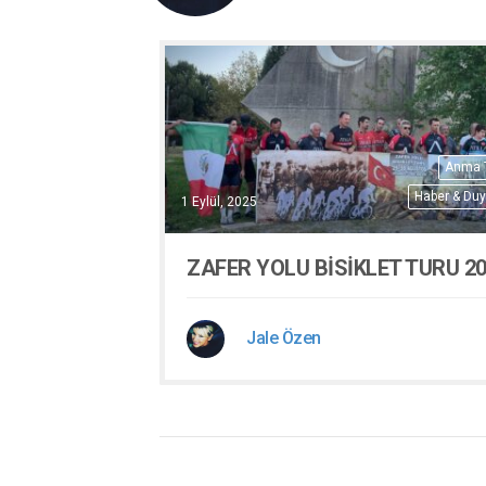
Anma T
Haber & Duy
1 Eylül, 2025
ZAFER YOLU BİSİKLET TURU 2
Jale Özen