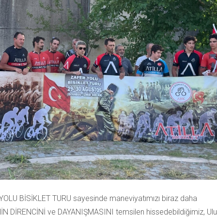
YOLU BİSİKLET TURU sayesinde maneviyatımızı biraz daha
NİN DİRENCİNİ ve DAYANIŞMASINI temsilen hissedebildiğimiz, Ulu