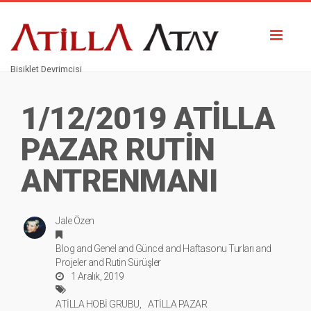
Toggl
naviga
Bisiklet Devrimcisi
1/12/2019 ATİLLA
PAZAR RUTİN
ANTRENMANI
Jale Özen
Blog
and
Genel
and
Güncel
and
Haftasonu Turları
and
Projeler
and
Rutin Sürüşler
1 Aralık, 2019
ATİLLA HOBİ GRUBU
ATİLLA PAZAR