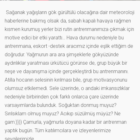
Sağanak yağışların gök gürültülü olacağına dair meteoroloji
haberlerine bakmış olsak da, sabah kapalı havaya rağmen
kısmen kurumuş yerler bizi rutin antrenmanımıza çıkmak için
motive edici bir etki yarattı… Hava durumu nedeniyle bu
antrenmana, eskort -destek aracımız içinde eşlik ettiğim de
doğrudur. Yağmurun ara ara şimşeklerle gökyüzünde
aydınlıklar yaratması ürkütücü görünse de, grup büyük bir
neşe ve dayanışma içinde gerçekleştirdi bu antrenmanını.
Atilla hocanın selesinin kırılması bile, grup motivasyonunu
olumsuz etkilemedi. Sele üzerinde, o andaki imkansızlıklar
nedeniyle birbirinden çok farklı onlarca çare üzerinde
varsayımlarda bulunduk. Soğuktan donmuş muyuz?
Sırılsıklam olmuş muyuz? Acıkıp süzülmüş müyüz? Ne
gam:)))) Çamurla, yağmurla doyana kadar bir antrenman
yaptık bugün. Tüm katılımcılara ve izleyenlerimize
sevgilerimizle