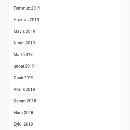
Temmuz 2019
Haziran 2019
Mayıs 2019
Nisan 2019
Mart 2019
Şubat 2019
Ocak 2019
Aralık 2018
Kasım 2018
Ekim 2018
Eylül 2018