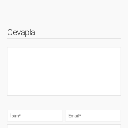
Cevapla