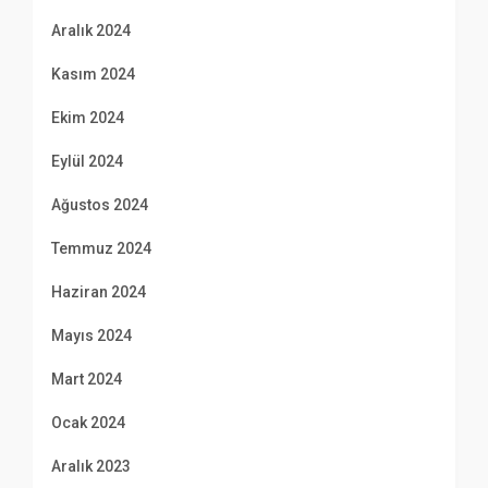
Aralık 2024
Kasım 2024
Ekim 2024
Eylül 2024
Ağustos 2024
Temmuz 2024
Haziran 2024
Mayıs 2024
Mart 2024
Ocak 2024
Aralık 2023