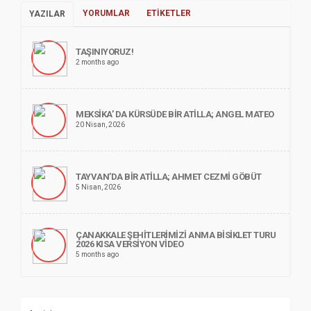
YORUMLAR
ETIKETLER
YAZILAR
TAŞINIYORUZ!
2 months ago
MEKSİKA’ DA KÜRSÜDE BİR ATİLLA; ANGEL MATEO
20 Nisan, 2026
TAYVAN’DA BİR ATİLLA; AHMET CEZMİ GÖBÜT
5 Nisan, 2026
ÇANAKKALE ŞEHİTLERİMİZİ ANMA BİSİKLET TURU
2026 KISA VERSİYON VİDEO
5 months ago