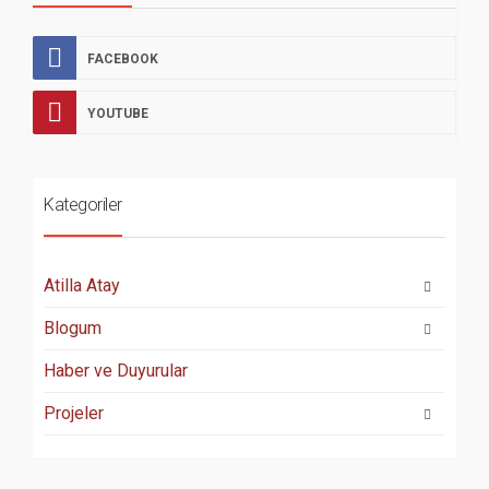
FACEBOOK
YOUTUBE
Kategoriler
Atilla Atay
Blogum
Haber ve Duyurular
Projeler