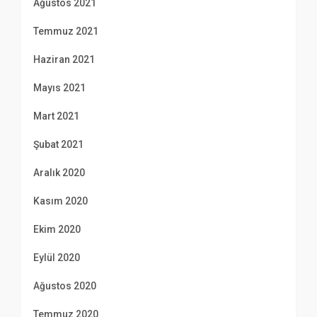
Ağustos 2021
Temmuz 2021
Haziran 2021
Mayıs 2021
Mart 2021
Şubat 2021
Aralık 2020
Kasım 2020
Ekim 2020
Eylül 2020
Ağustos 2020
Temmuz 2020