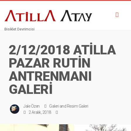
Toggl
navig
Bisiklet Devrimcisi
2/12/2018 ATİLLA
PAZAR RUTİN
ANTRENMANI
GALERİ
Jale Özen
Galeri
and
Resim Galeri
2 Aralık, 2018