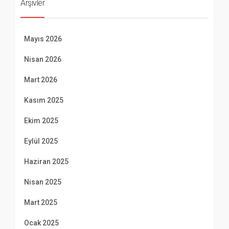
Arşivler
Mayıs 2026
Nisan 2026
Mart 2026
Kasım 2025
Ekim 2025
Eylül 2025
Haziran 2025
Nisan 2025
Mart 2025
Ocak 2025