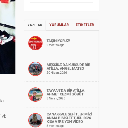
YORUMLAR
ETIKETLER
YAZILAR
TAŞINIYORUZ!
2 months ago
MEKSİKA’ DA KÜRSÜDE BİR
ATİLLA; ANGEL MATEO
20 Nisan, 2026
TAYVAN’DA BİR ATİLLA;
AHMET CEZMİ GÖBÜT
5 Nisan, 2026
da
ÇANAKKALE ŞEHİTLERİMİZİ
i vb
ANMA BİSİKLET TURU 2026
KISA VERSİYON VİDEO
5 months ago