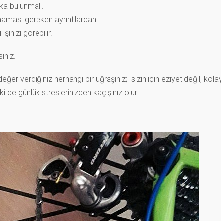
laka bulunmalı.
maması gereken ayrıntılardan.
şinizi görebilir.
iniz.
 değer verdiğiniz herhangi bir uğraşınız; sizin için eziyet değil, kola
 de günlük streslerinizden kaçışınız olur.