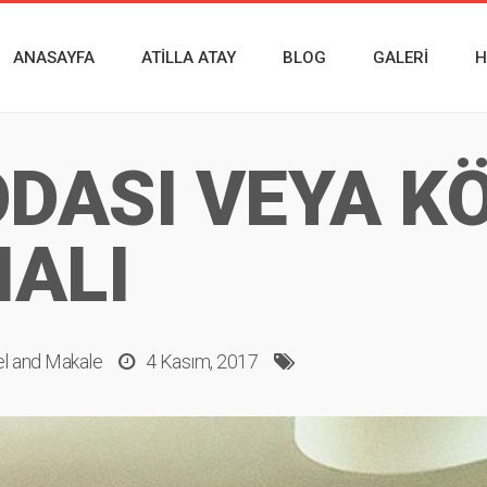
ANASAYFA
ATILLA ATAY
BLOG
GALERI
H
ODASI VEYA K
MALI
l
and
Makale
4 Kasım, 2017