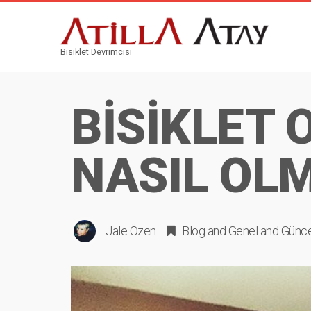
Bisiklet Devrimcisi
BİSİKLET 
NASIL OL
Jale Özen
Blog
and
Genel
and
Günce