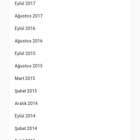
Eylül 2017
Ağustos 2017
Eylül 2016
Ağustos 2016
Eylül 2015
Ağustos 2015
Mart 2015
Şubat 2015
Aralık 2014
Eylül 2014
Şubat 2014