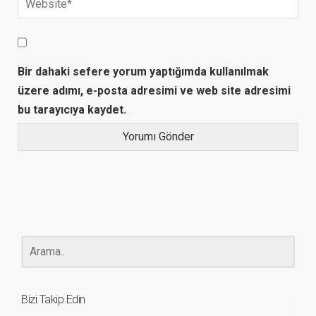
Bir dahaki sefere yorum yaptığımda kullanılmak
üzere adımı, e-posta adresimi ve web site adresimi
bu tarayıcıya kaydet.
Bizi Takip Edin