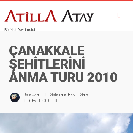
Toggl
navig
Bisiklet Devrimcisi
ÇANAKKALE
ŞEHİTLERİNİ
ANMA TURU 2010
Jale Özen
Galeri
and
Resim Galeri
6 Eylül, 2010