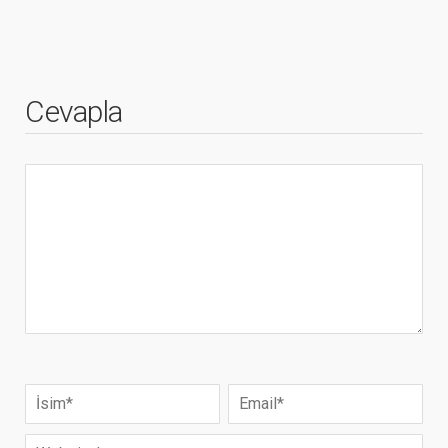
Cevapla