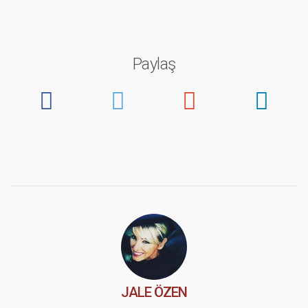
Paylaş
JALE ÖZEN