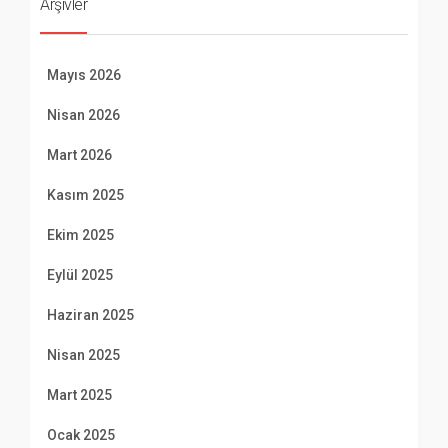
Arşivler
Mayıs 2026
Nisan 2026
Mart 2026
Kasım 2025
Ekim 2025
Eylül 2025
Haziran 2025
Nisan 2025
Mart 2025
Ocak 2025