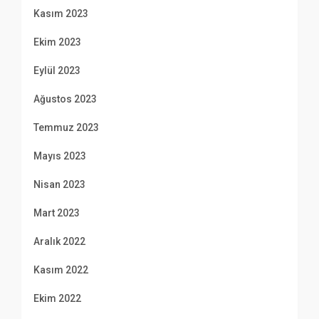
Kasım 2023
Ekim 2023
Eylül 2023
Ağustos 2023
Temmuz 2023
Mayıs 2023
Nisan 2023
Mart 2023
Aralık 2022
Kasım 2022
Ekim 2022