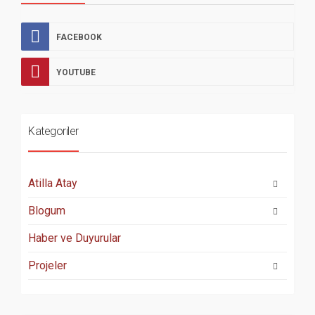
FACEBOOK
YOUTUBE
Kategoriler
Atilla Atay
Blogum
Haber ve Duyurular
Projeler