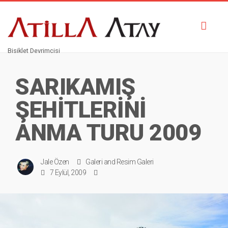
Toggl
navig
Bisiklet Devrimcisi
SARIKAMIŞ
ŞEHİTLERİNİ
ANMA TURU 2009
Jale Özen
Galeri
and
Resim Galeri
7 Eylül, 2009