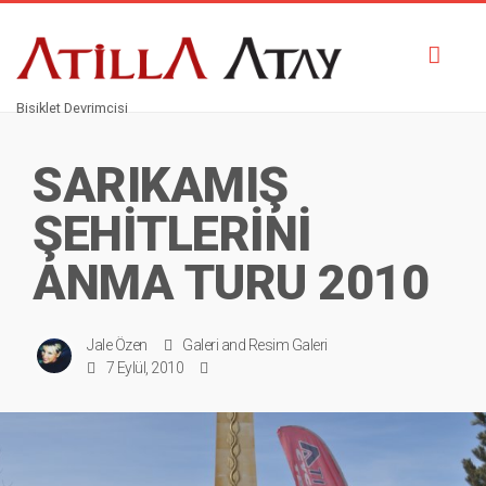
Toggl
navig
Bisiklet Devrimcisi
SARIKAMIŞ
ŞEHİTLERİNİ
ANMA TURU 2010
Jale Özen
Galeri
and
Resim Galeri
7 Eylül, 2010