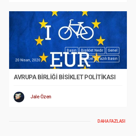
Basın
Bisiklet Nedir
Genel
Güncel
Yazılı Basın
20 Nisan, 2020
AVRUPA BİRLİĞİ BİSİKLET POLİTİKASI
Jale Özen
DAHA FAZLASI