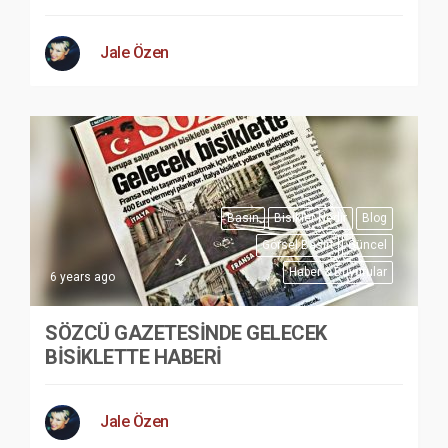
Jale Özen
Basın
Bisiklet Nedir
Blog
Görsel Basın
Güncel
Haber & Duyurular
6 years ago
SÖZCÜ GAZETESİNDE GELECEK
BİSİKLETTE HABERİ
Jale Özen