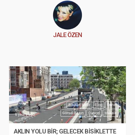
JALE ÖZEN
Bisiklet Nedir
Blog
Genel
Görsel Basın
Güncel
Makale
6 years ago
AKLIN YOLU BİR; GELECEK BİSİKLETTE