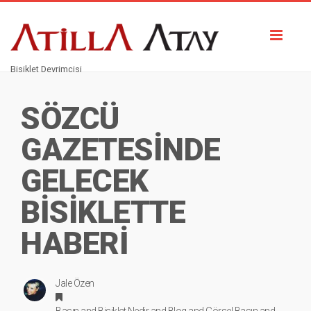
Toggl
naviga
Bisiklet Devrimcisi
SÖZCÜ
GAZETESİNDE
GELECEK
BİSİKLETTE
HABERİ
Jale Özen