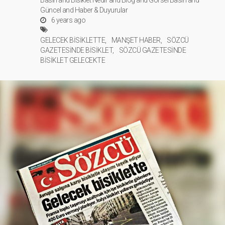
Basın
and
Bisiklet Nedir
and
Blog
and
Görsel Basın
and
Güncel
and
Haber & Duyurular
6 years ago
GELECEK BİSİKLETTE
MANŞET HABER
SÖZCÜ
GAZETESİNDE BİSİKLET
SÖZCÜ GAZETESİNDE
BİSİKLET GELECEKTE